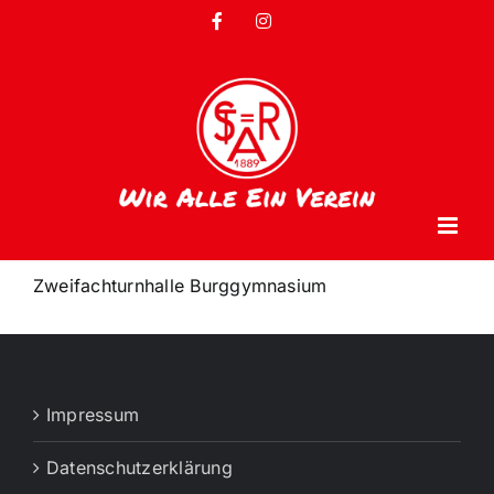
Zum
Facebook
Instagram
Inhalt
springen
Zweifachturnhalle Burggymnasium
Impressum
Datenschutzerklärung