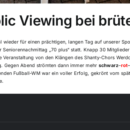
ic Viewing bei brüt
l wieder für einen prächtigen, langen Tag auf unserer Sp
 Seniorennachmittag „70 plus“ statt. Knapp 30 Mitgliede
lle Veranstaltung von den Klängen des Shanty-Chors Werdo
ang. Gegen Abend strömten dann immer mehr
schwarz
–
rot
enden Fußball-WM war ein voller Erfolg, gekrönt vom spä
e.