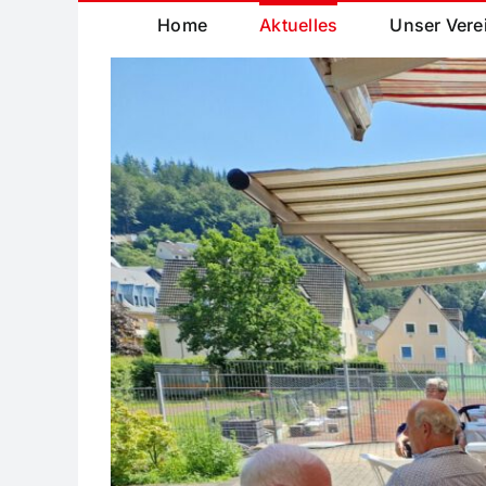
Home
Aktuelles
Unser Vere
Zeige
grösseres
Bild