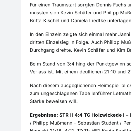
Für einen Traumstart sorgten Dennis Fuchs u
mussten sich Kevin Schäfer und Philipp M
Britta Kischel und Daniela Liedtke unterlag
In den Einzeln zeigte sich einmal mehr Janni
dritten Einzelsieg in Folge. Auch Philipp M
Durchgang drehte. Kevin Schäfer und Kim Br
Beim Stand von 3:4 hing der Punktgewinn sch
Verlass ist. Mit einem deutlichen 21:10 und 2
Nach diesem ausgeglichenen Heimspiel blic
zum ungeschlagenen Tabellenführer Letmathe
Stärke beweisen will.
Ergebnisse: STR II 4:4 TG Holzwickede I –
H
/ Philipp Mußmann – Sebastian Student / Pera
Nowicki 21:18, 4:21, 17:21; HE1 Kevin Schäfe