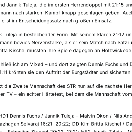
nd Jannik Tuleja, die im ersten Herrendoppel mit 21:15 u
ußmann nach starkem Kampf knapp geschlagen geben. Au
en erst im Entscheidungssatz nach großem Einsatz.
k Tuleja in bestechender Form. Mit seinem klaren 21:12 und
ußmann bewies Nervenstärke, als er sein Match nach Satzrü
itta Kischel mussten ihre Spiele dagegen an Holzwicked
ließlich am Mixed – und dort zeigten Dennis Fuchs und D
1:11 krönten sie den Auftritt der Burgstädter und sicherte
kt die Zweite Mannschaft des STR nun auf die nächste H
r TV – ein echter Härtetest, bei dem die Mannschaft vom
D1 Dennis Fuchs / Jannik Tuleja – Malvin Okon / Nils And
zhagan Selvaraj 16:21, 20:22; DD Kim Britta Kischel / Dan
r – Sebastian Student 20:22, 17:21; HE2 Jannik Tuleja – M